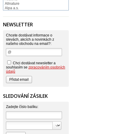
Allnature
Alpa a.s.
Altruist
Alufix
Aroco
NEWSLETTER
Astonish
Astrid
Atlantic
Chcete dostávat informace o
AutoMax Group
slevách, akcích a novinkách z
našeho obchodu na email?:
Axcentive
BaL
Bateria
Bayer
Beauty Lille
Chci dostávat newsletter a
Beiersdorf - Nivea
souhlasím se
zpracováním osobních
Bella
údajů
Benkor
BERGEN S. R. L.
Bettina Barty
Bi-es
Bio-repel
SLEDOVÁNÍ ZÁSILEK
Bioclean
BioEnzym
Biolit
Zadejte číslo balíku:
BIOM s.r.o.
Bione Cosmetics
Bioprospect
Bioveta
Bispol
Blue Stratos