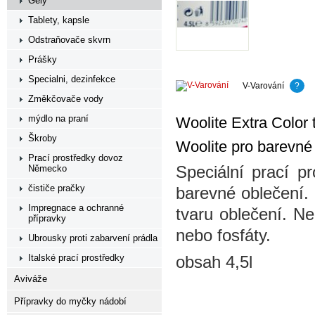
Gely
Tablety, kapsle
Odstraňovače skvrn
Prášky
Specialni, dezinfekce
V-Varování
?
Změkčovače vody
mýdlo na praní
Woolite Extra Color 
Škroby
Woolite pro barevné
Prací prostředky dovoz
Německo
Speciální prací p
čističe pračky
barevné oblečení.
Impregnace a ochranné
tvaru oblečení. Ne
přípravky
nebo fosfáty.
Ubrousky proti zabarvení prádla
Italské prací prostředky
obsah 4,5l
Aviváže
Přípravky do myčky nádobí