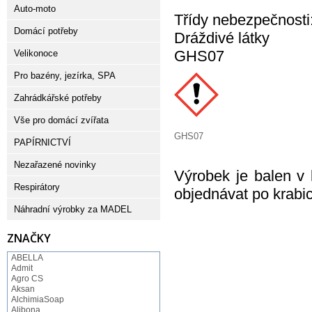
Auto-moto
Třídy nebezpečnosti
Domácí potřeby
Dráždivé látky
GHS07
Velikonoce
Pro bazény, jezírka, SPA
Zahrádkářské potřeby
Vše pro domácí zvířata
GHS07
PAPÍRNICTVÍ
Nezařazené novinky
Výrobek je balen v
Respirátory
objednávat po krabic
Náhradní výrobky za MADEL
ZNAČKY
ABELLA
Admit
Agro CS
Aksan
AlchimiaSoap
Alibona