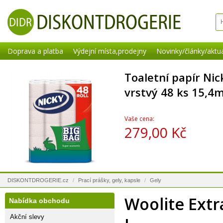
Doprava a platba
Výdejní místa,prodejny
Novinky/články/aktua
Toaletní papír Nic
vrstvý 48 ks 15,4m
Vaše cena:
279,00 Kč
DISKONTDROGERIE.cz
/
Prací prášky, gely, kapsle
/
Gely
Woolite Extr
Nabídka obchodu
Akční slevy