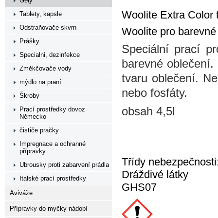
Gely
Woolite Extra Color 
Tablety, kapsle
Odstraňovače skvrn
Woolite pro barevné
Prášky
Speciální prací p
Specialni, dezinfekce
barevné oblečení.
Změkčovače vody
tvaru oblečení. Ne
mýdlo na praní
nebo fosfáty.
Škroby
obsah 4,5l
Prací prostředky dovoz
Německo
čističe pračky
Impregnace a ochranné
přípravky
Třídy nebezpečnosti
Ubrousky proti zabarvení prádla
Dráždivé látky
Italské prací prostředky
GHS07
Aviváže
Přípravky do myčky nádobí