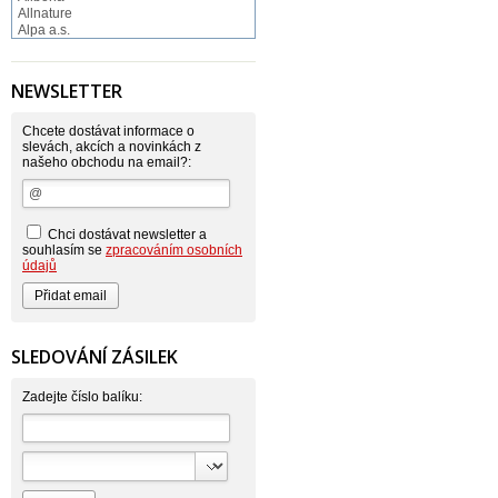
Allnature
Alpa a.s.
Altruist
Alufix
Aroco
NEWSLETTER
Astonish
Astrid
Atlantic
Chcete dostávat informace o
AutoMax Group
slevách, akcích a novinkách z
našeho obchodu na email?:
Axcentive
BaL
Bateria
Bayer
Beauty Lille
Chci dostávat newsletter a
Beiersdorf - Nivea
souhlasím se
zpracováním osobních
Bella
údajů
Benkor
BERGEN S. R. L.
Bettina Barty
Bi-es
Bio-repel
SLEDOVÁNÍ ZÁSILEK
Bioclean
BioEnzym
Biolit
Zadejte číslo balíku:
BIOM s.r.o.
Bione Cosmetics
Bioprospect
Bioveta
Bispol
Blue Stratos