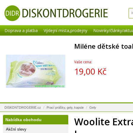
Doprava a platba
Výdejní místa,prodejny
Novinky/články/aktua
Miléne dětské toa
Vaše cena:
19,00 Kč
DISKONTDROGERIE.cz
/
Prací prášky, gely, kapsle
/
Gely
Woolite Extr
Nabídka obchodu
Akční slevy