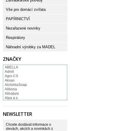
Zahrádkářské potřeby
Vše pro domácí zvířata
PAPÍRNICTVÍ
Nezařazené novinky
Respirátory
Náhradní výrobky za MADEL
ZNAČKY
ABELLA
Admit
Agro CS
Aksan
AlchimiaSoap
Alibona
Allnature
Alpa a.s.
Altruist
Alufix
Aroco
NEWSLETTER
Astonish
Astrid
Atlantic
Chcete dostávat informace o
AutoMax Group
slevách, akcích a novinkách z