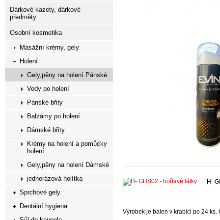
Dárkové kazety, dárkové
předměty
Osobní kosmetika
Masážní krémy, gely
Holení
Gely,pěny na holení Pánské
Vody po holení
Pánské břity
Balzámy po holení
Dámské břity
Krémy na holení a pomůcky
holení
Gely,pěny na holení Dámské
jednorázová holítka
H- G
Sprchové gely
Dentální hygiena
Výrobek je balen v krabici po 24 ks
Sůl do koupele