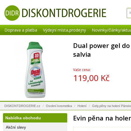
Doprava a platba
Výdejní místa,prodejny
Novinky/články/aktua
Dual power gel d
salvia
Vaše cena:
119,00 Kč
DISKONTDROGERIE.cz
/
Osobní kosmetika
/
Holení
/
Gely,pěny na holení Pánsk
Evin pěna na holen
Nabídka obchodu
Akční slevy