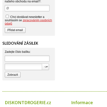
našeho obchodu na email?:
Axcentive
BaL
Bateria
Bayer
Beauty Lille
Chci dostávat newsletter a
Beiersdorf - Nivea
souhlasím se
zpracováním osobních
Bella
údajů
Benkor
BERGEN S. R. L.
Bettina Barty
Bi-es
Bio-repel
SLEDOVÁNÍ ZÁSILEK
Bioclean
BioEnzym
Biolit
Zadejte číslo balíku:
BIOM s.r.o.
Bione Cosmetics
Bioprospect
Bioveta
Bispol
Blue Stratos
BlueSun
Bochemie
Bohemia Cosmetics
Bolsius
Bolton
Bros
Brut
DISKONTDROGERIE.cz
Informace
BumusCare GmBh
Cerepa