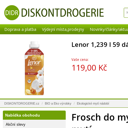
Doprava a platba
Výdejní místa,prodejny
Novinky/články/aktua
Lenor 1,239 l 59 d
Vaše cena:
119,00 Kč
DISKONTDROGERIE.cz
/
BIO a Eko výrobky
/
Ekologické mytí nádobí
Frosch do my
Nabídka obchodu
Akční slevy