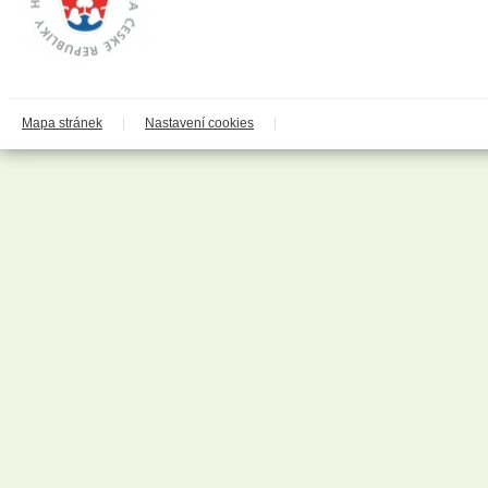
Cleary Group Italy
Clovin Germany
Codaa
Colgate - Palmolive
Conter
Cormen
Coty
Coyote
Mapa stránek
|
Nastavení cookies
|
Dalli
Dalli - Werkge Germany
Dalli Group
Dalli production
De Miclén
Deli
Den Braven
Dermacol
Detecha
Dezipower
Disney
Dr. Beckmann
Dr.Otker
Druchema
Drutep
Dual Power
Důbrava
Durex
Ekochem
Erdal
Espeon
Essence