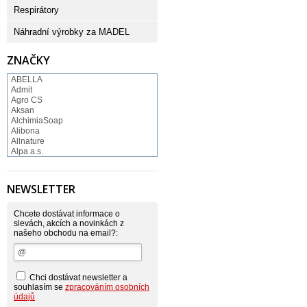
Respirátory
Náhradní výrobky za MADEL
ZNAČKY
ABELLA
Admit
Agro CS
Aksan
AlchimiaSoap
Alibona
Allnature
Alpa a.s.
Altruist
Alufix
Aroco
NEWSLETTER
Astonish
Astrid
Atlantic
Chcete dostávat informace o
AutoMax Group
slevách, akcích a novinkách z
našeho obchodu na email?:
Axcentive
BaL
Bateria
Bayer
Beauty Lille
Chci dostávat newsletter a
Beiersdorf - Nivea
souhlasím se
zpracováním osobních
Bella
údajů
Benkor