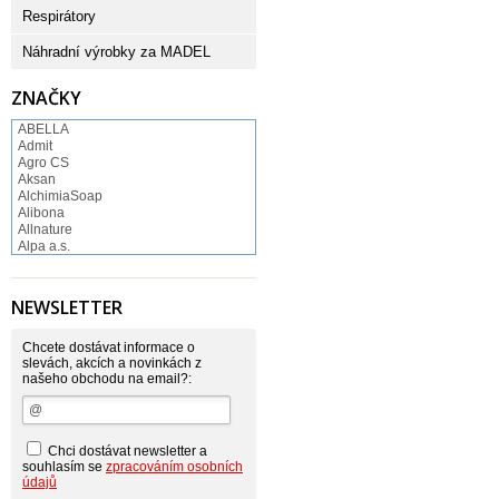
Respirátory
Náhradní výrobky za MADEL
ZNAČKY
ABELLA
Admit
Agro CS
Aksan
AlchimiaSoap
Alibona
Allnature
Alpa a.s.
Altruist
Alufix
Aroco
NEWSLETTER
Astonish
Astrid
Atlantic
Chcete dostávat informace o
AutoMax Group
slevách, akcích a novinkách z
našeho obchodu na email?:
Axcentive
BaL
Bateria
Bayer
Beauty Lille
Chci dostávat newsletter a
Beiersdorf - Nivea
souhlasím se
zpracováním osobních
Bella
údajů
Benkor