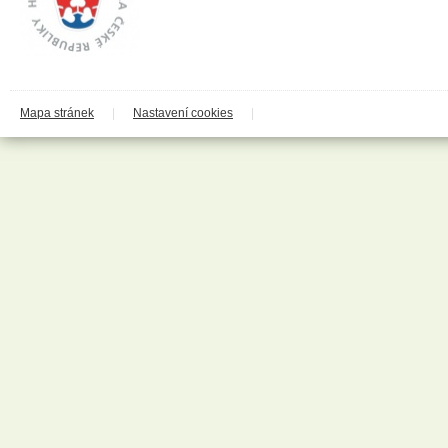
Cleary Group Italy
Clovin Germany
Codaa
Colgate - Palmolive
Conter
Cormen
Coty
Coyote
Mapa stránek
|
Nastavení cookies
|
Dalli
Dalli - Werkge Germany
Dalli Group
Dalli production
De Miclén
Deli
Den Braven
Dermacol
Detecha
Dezipower
Disney
Dr. Beckmann
Dr.Otker
Druchema
Drutep
Dual Power
Důbrava
Durex
Ekochem
Erdal
Espeon
Essence