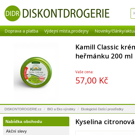
Doprava a platba
Výdejní místa,prodejny
Novinky/články/aktua
Kamill Classic krém
heřmánku 200 ml
Vaše cena:
57,00 Kč
DISKONTDROGERIE.cz
/
BIO a Eko výrobky
/
Ekologické čistící prostředky
Kyselina citronová
Nabídka obchodu
Akční slevy