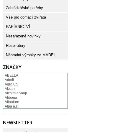
Zahrádkářské potřeby
Vše pro domácí zvířata
PAPÍRNICTVÍ
Nezařazené novinky
Respirátory
Náhradní výrobky za MADEL
ZNAČKY
ABELLA
Admit
Agro CS
Aksan
AlchimiaSoap
Alibona
Allnature
Alpa a.s.
Altruist
Alufix
Aroco
NEWSLETTER
Astonish
Astrid