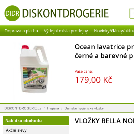
Doprava a platba
Výdejní místa,prodejny
Novinky/články/aktua
Ocean lavatrice pr
černé a barevné p
Vaše cena:
179,00 Kč
DISKONTDROGERIE.cz
/
Hygiena
/
Dámské hygienické vložky
VLOŽKY BELLA NO
Nabídka obchodu
Akční slevy