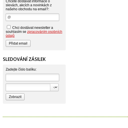
Atlantic
Chcete dostávat informace o
AutoMax Group
slevách, akcích a novinkách z
našeho obchodu na email?:
Axcentive
BaL
Bateria
Bayer
Beauty Lille
Chci dostávat newsletter a
Beiersdorf - Nivea
souhlasím se
zpracováním osobních
Bella
údajů
Benkor
BERGEN S. R. L.
Bettina Barty
Bi-es
Bio-repel
SLEDOVÁNÍ ZÁSILEK
Bioclean
BioEnzym
Biolit
Zadejte číslo balíku:
BIOM s.r.o.
Bione Cosmetics
Bioprospect
Bioveta
Bispol
Blue Stratos
BlueSun
Bochemie
Bohemia Cosmetics
Bolsius
Bolton
Bros
Brut