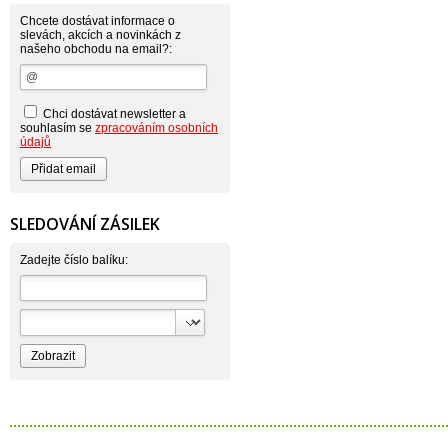
Astrid
Atlantic
Chcete dostávat informace o
AutoMax Group
slevách, akcích a novinkách z
našeho obchodu na email?:
Axcentive
BaL
Bateria
Bayer
Beauty Lille
Chci dostávat newsletter a
Beiersdorf - Nivea
souhlasím se
zpracováním osobních
Bella
údajů
Benkor
BERGEN S. R. L.
Bettina Barty
Bi-es
Bio-repel
SLEDOVÁNÍ ZÁSILEK
Bioclean
BioEnzym
Biolit
Zadejte číslo balíku:
BIOM s.r.o.
Bione Cosmetics
Bioprospect
Bioveta
Bispol
Blue Stratos
BlueSun
Bochemie
Bohemia Cosmetics
Bolsius
Bolton
Bros