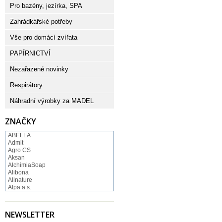
Pro bazény, jezírka, SPA
Zahrádkářské potřeby
Vše pro domácí zvířata
PAPÍRNICTVÍ
Nezařazené novinky
Respirátory
Náhradní výrobky za MADEL
ZNAČKY
ABELLA
Admit
Agro CS
Aksan
AlchimiaSoap
Alibona
Allnature
Alpa a.s.
Altruist
Alufix
Aroco
NEWSLETTER
Astonish