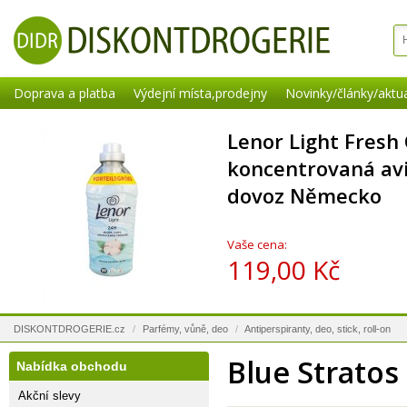
Doprava a platba
Výdejní místa,prodejny
Novinky/články/aktua
Lenor Light Fresh
koncentrovaná aviv
dovoz Německo
Vaše cena:
119,00 Kč
DISKONTDROGERIE.cz
/
Parfémy, vůně, deo
/
Antiperspiranty, deo, stick, roll-on
Blue Strato
Nabídka obchodu
Akční slevy