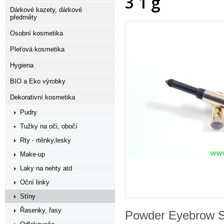
3 1 g
Dárkové kazety, dárkové
předměty
Osobní kosmetika
Pleťová kosmetika
Hygiena
BIO a Eko výrobky
Dekorativní kosmetika
Pudry
Tužky na oči, obočí
Rty - rtěnky,lesky
Make-up
Laky na nehty atd
Oční linky
Stíny
Řasenky, řasy
Powder Eyebrow S