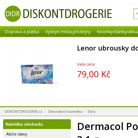
Doprava a platba
Výdejní místa,prodejny
Novinky/články/aktua
Lenor ubrousky do
Vaše cena:
79,00 Kč
DISKONTDROGERIE.cz
/
Dekorativní kosmetika
/
Stíny
Dermacol Po
Nabídka obchodu
Akční slevy