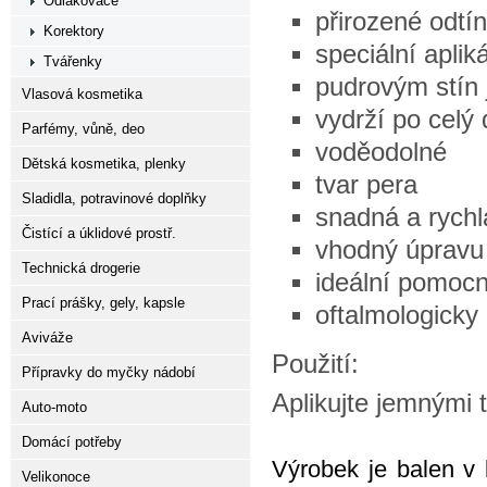
Odlakovače
přirozené odtí
Korektory
speciální aplik
Tvářenky
pudrovým stín j
Vlasová kosmetika
vydrží po celý
Parfémy, vůně, deo
voděodolné
Dětská kosmetika, plenky
tvar pera
Sladidla, potravinové doplňky
snadná a rychl
Čistící a úklidové prostř.
vhodný úpravu 
Technická drogerie
ideální pomocn
Prací prášky, gely, kapsle
oftalmologicky
Aviváže
Použití:
Přípravky do myčky nádobí
Aplikujte jemnými t
Auto-moto
Domácí potřeby
Výrobek je balen v
Velikonoce