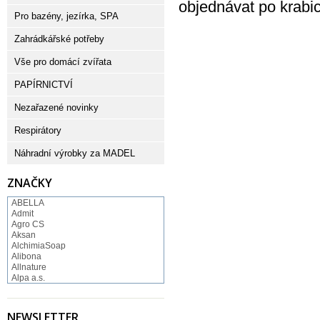
objednávat po krabic
Pro bazény, jezírka, SPA
Zahrádkářské potřeby
Vše pro domácí zvířata
PAPÍRNICTVÍ
Nezařazené novinky
Respirátory
Náhradní výrobky za MADEL
ZNAČKY
ABELLA
Admit
Agro CS
Aksan
AlchimiaSoap
Alibona
Allnature
Alpa a.s.
Altruist
Alufix
Aroco
NEWSLETTER