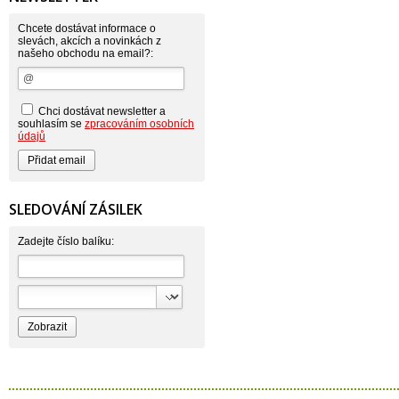
Astonish
Astrid
Atlantic
Chcete dostávat informace o
AutoMax Group
slevách, akcích a novinkách z
našeho obchodu na email?:
Axcentive
BaL
Bateria
Bayer
Beauty Lille
Chci dostávat newsletter a
Beiersdorf - Nivea
souhlasím se
zpracováním osobních
Bella
údajů
Benkor
BERGEN S. R. L.
Bettina Barty
Bi-es
Bio-repel
SLEDOVÁNÍ ZÁSILEK
Bioclean
BioEnzym
Biolit
Zadejte číslo balíku:
BIOM s.r.o.
Bione Cosmetics
Bioprospect
Bioveta
Bispol
Blue Stratos
BlueSun
Bochemie
Bohemia Cosmetics
Bolsius
Bolton