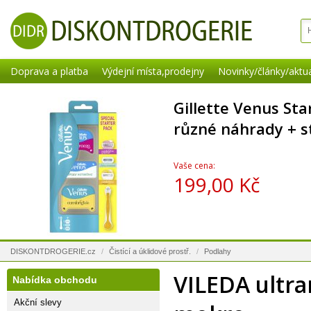
Doprava a platba
Výdejní místa,prodejny
Novinky/články/aktua
Gillette Venus Sta
různé náhrady + s
Vaše cena:
199,00 Kč
DISKONTDROGERIE.cz
/
Čistící a úklidové prostř.
/
Podlahy
VILEDA ultr
Nabídka obchodu
Akční slevy