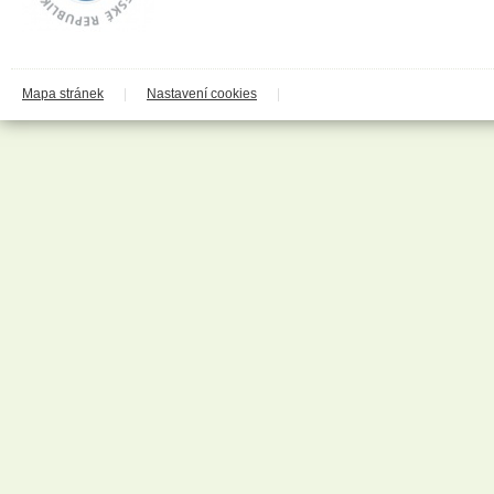
Codaa
Colgate - Palmolive
Conter
Cormen
Coty
Coyote
Mapa stránek
|
Nastavení cookies
|
Dalli
Dalli - Werkge Germany
Dalli Group
Dalli production
De Miclén
Deli
Den Braven
Dermacol
Detecha
Dezipower
Disney
Dr. Beckmann
Dr.Otker
Druchema
Drutep
Dual Power
Důbrava
Durex
Ekochem
Erdal
Espeon
Essence
Euroitalia S.r.l.
Evergreen Garden Care