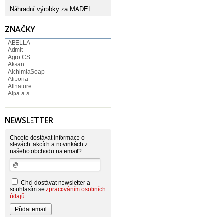
Náhradní výrobky za MADEL
ZNAČKY
ABELLA
Admit
Agro CS
Aksan
AlchimiaSoap
Alibona
Allnature
Alpa a.s.
Altruist
Alufix
Aroco
NEWSLETTER
Astonish
Astrid
Atlantic
Chcete dostávat informace o
AutoMax Group
slevách, akcích a novinkách z
našeho obchodu na email?:
Axcentive
BaL
Bateria
Bayer
Beauty Lille
Chci dostávat newsletter a
Beiersdorf - Nivea
souhlasím se
zpracováním osobních
Bella
údajů
Benkor
BERGEN S. R. L.