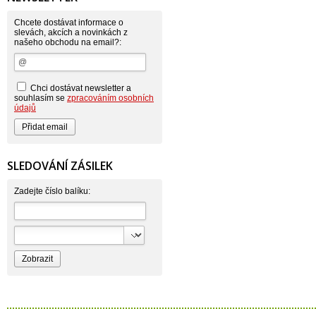
Astonish
Astrid
Atlantic
Chcete dostávat informace o
AutoMax Group
slevách, akcích a novinkách z
našeho obchodu na email?:
Axcentive
BaL
Bateria
Bayer
Beauty Lille
Chci dostávat newsletter a
Beiersdorf - Nivea
souhlasím se
zpracováním osobních
Bella
údajů
Benkor
BERGEN S. R. L.
Bettina Barty
Bi-es
Bio-repel
SLEDOVÁNÍ ZÁSILEK
Bioclean
BioEnzym
Biolit
Zadejte číslo balíku:
BIOM s.r.o.
Bione Cosmetics
Bioprospect
Bioveta
Bispol
Blue Stratos
BlueSun
Bochemie
Bohemia Cosmetics
Bolsius
Bolton