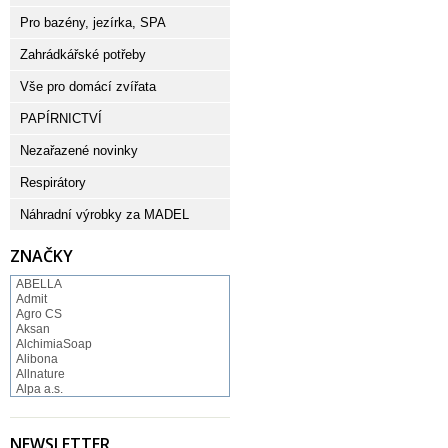
Pro bazény, jezírka, SPA
Zahrádkářské potřeby
Vše pro domácí zvířata
PAPÍRNICTVÍ
Nezařazené novinky
Respirátory
Náhradní výrobky za MADEL
ZNAČKY
ABELLA
Admit
Agro CS
Aksan
AlchimiaSoap
Alibona
Allnature
Alpa a.s.
Altruist
Alufix
Aroco
NEWSLETTER