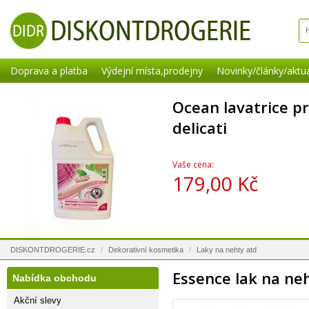
Doprava a platba
Výdejní místa,prodejny
Novinky/články/aktua
Ocean lavatrice pr
delicati
Vaše cena:
179,00 Kč
DISKONTDROGERIE.cz
/
Dekorativní kosmetika
/
Laky na nehty atd
Essence lak na neh
Nabídka obchodu
Akční slevy