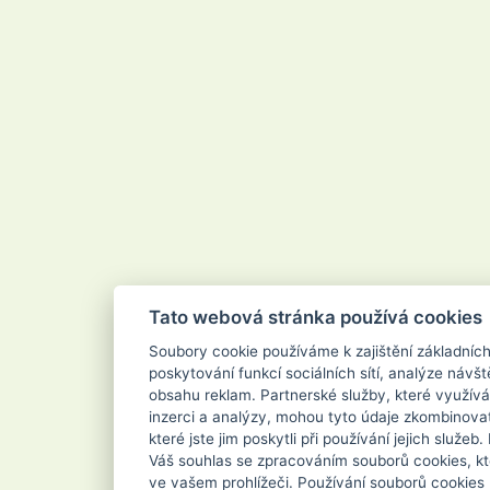
Velvana
Vertou
Vigo
Vileda
Vipor
Vivaco
Vodnář
Vřídlo
Waschkonig
WD-40
Wilkinson
Xanto
Xpel Marketing Ltd
Yankee Candle
Zenit
ZEWA
Zoutman
Zundholz
Tato webová stránka používá cookies
Soubory cookie používáme k zajištění základníc
poskytování funkcí sociálních sítí, analýze návšt
obsahu reklam. Partnerské služby, které využívá
inzerci a analýzy, mohou tyto údaje zkombinovat
které jste jim poskytli při používání jejich služe
Váš souhlas se zpracováním souborů cookies, kt
ve vašem prohlížeči. Používání souborů cookies