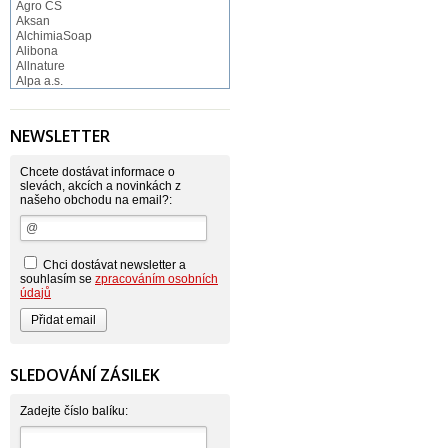
Agro CS
Aksan
AlchimiaSoap
Alibona
Allnature
Alpa a.s.
Altruist
Alufix
Aroco
NEWSLETTER
Astonish
Astrid
Atlantic
Chcete dostávat informace o
AutoMax Group
slevách, akcích a novinkách z
našeho obchodu na email?:
Axcentive
BaL
Bateria
Bayer
Beauty Lille
Chci dostávat newsletter a
Beiersdorf - Nivea
souhlasím se
zpracováním osobních
Bella
údajů
Benkor
BERGEN S. R. L.
Bettina Barty
Bi-es
Bio-repel
SLEDOVÁNÍ ZÁSILEK
Bioclean
BioEnzym
Biolit
Zadejte číslo balíku:
BIOM s.r.o.
Bione Cosmetics