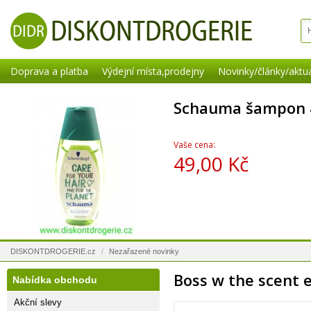
Doprava a platba
Výdejní místa,prodejny
Novinky/články/aktua
Schauma šampon 
Vaše cena:
49,00 Kč
DISKONTDROGERIE.cz
/
Nezařazené novinky
Boss w the scent 
Nabídka obchodu
Akční slevy