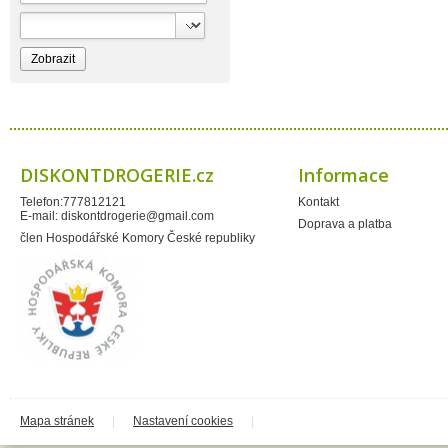
Bioprospect
Bioveta
Bispol
Blue Stratos
BlueSun
Bochemie
Bohemia Cosmetics
Bolsius
Bolton
Bros
Brut
DISKONTDROGERIE.cz
Informace
BumusCare GmBh
Cerepa
Telefon:777812121
Kontakt
Certex
E-mail:
diskontdrogerie@gmail.com
Chante Clair
Doprava a platba
Chopa
člen Hospodářské Komory České republiky
ChupaChups
Clanax
Claro
Cleanzy s.r.o.
Cleary Group Italy
Clovin Germany
Codaa
Colgate - Palmolive
Conter
Cormen
Coty
Coyote
Mapa stránek
|
Nastavení cookies
|
Dalli
Dalli - Werkge Germany