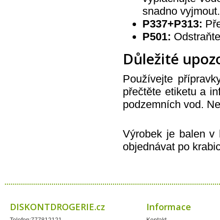
Codaa
Colgate - Palmolive
snadno vyjmout.
Conter
P337+P313:
Pře
Cormen
Coty
P501:
Odstraňte 
Coyote
Dalli
Dalli - Werkge Germany
Důležité upoz
Dalli Group
Dalli production
De Miclén
Používejte přípravk
Deli
přečtěte etiketu a 
Den Braven
Dermacol
podzemních vod. Nev
Detecha
Dezipower
Disney
Dr. Beckmann
Výrobek je balen v
Dr.Otker
Druchema
objednávat po krabic
Drutep
Dual Power
Důbrava
Durex
Ekochem
Erdal
Espeon
Essence
DISKONTDROGERIE.cz
Informace
Euroitalia S.r.l.
Evergreen Garden Care