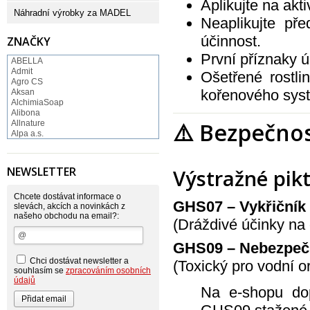
Aplikujte na akti
Náhradní výrobky za MADEL
Neaplikujte př
účinnost.
ZNAČKY
První příznaky ú
ABELLA
Admit
Ošetřené rostli
Agro CS
kořenového sys
Aksan
AlchimiaSoap
Alibona
⚠️ Bezpečno
Allnature
Alpa a.s.
Altruist
Alufix
Aroco
NEWSLETTER
Výstražné pi
Astonish
Astrid
Atlantic
Chcete dostávat informace o
GHS07 – Vykřičník
AutoMax Group
slevách, akcích a novinkách z
našeho obchodu na email?:
Axcentive
(Dráždivé účinky na 
BaL
Bateria
GHS09 – Nebezpečné
Bayer
Beauty Lille
Chci dostávat newsletter a
(Toxický pro vodní 
Beiersdorf - Nivea
souhlasím se
zpracováním osobních
Bella
údajů
Na e-shopu dop
Benkor
BERGEN S. R. L.