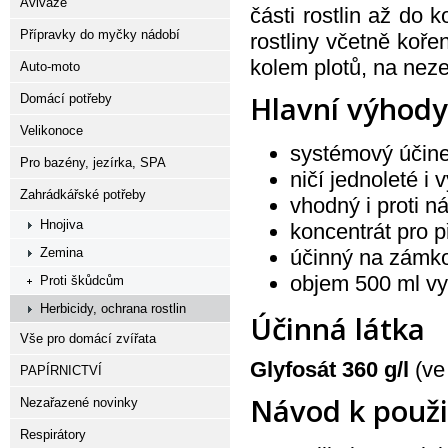
Aviváže
části rostlin až do
Přípravky do myčky nádobí
rostliny včetně koř
kolem plotů, na nez
Auto-moto
Hlavní výhody
Domácí potřeby
Velikonoce
systémový účine
Pro bazény, jezírka, SPA
ničí jednoleté i 
Zahrádkářské potřeby
vhodný i proti 
Hnojiva
koncentrát pro p
Zemina
účinný na zámko
objem 500 ml vy
Proti škůdcům
Herbicidy, ochrana rostlin
Účinná látka
Vše pro domácí zvířata
Glyfosát 360 g/l
(ve
PAPÍRNICTVÍ
Návod k použi
Nezařazené novinky
Respirátory