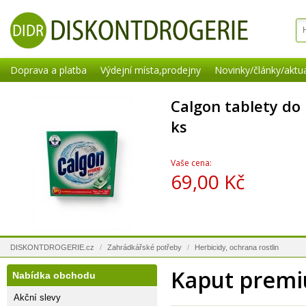
Doprava a platba
Výdejní místa,prodejny
Novinky/články/aktua
Calgon tablety do
ks
Vaše cena:
69,00 Kč
DISKONTDROGERIE.cz
/
Zahrádkářské potřeby
/
Herbicidy, ochrana rostlin
Kaput premi
Nabídka obchodu
Akční slevy