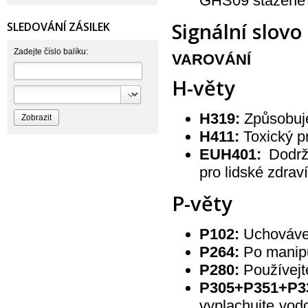
GHS09 stažené 
Bettina Barty
Bi-es
Bio-repel
Signální slovo
SLEDOVÁNÍ ZÁSILEK
Bioclean
BioEnzym
Biolit
Zadejte číslo balíku:
VAROVÁNÍ
BIOM s.r.o.
Bione Cosmetics
H-věty
Bioprospect
Bioveta
Bispol
Blue Stratos
H319:
Způsobuje
BlueSun
H411:
Toxický p
Bochemie
Bohemia Cosmetics
EUH401:
Dodržu
Bolsius
Bolton
pro lidské zdraví
Bros
Brut
P-věty
BumusCare GmBh
Cerepa
Certex
Chante Clair
P102:
Uchovávej
Chopa
ChupaChups
P264:
Po manipu
Clanax
P280:
Používejt
Claro
Cleanzy s.r.o.
P305+P351+P3
Cleary Group Italy
Clovin Germany
vyplachujte vodo