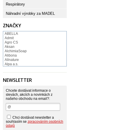
Respirátory
Náhradní výrobky za MADEL
ZNAČKY
ABELLA
Admit
Agro CS
Aksan
AlchimiaSoap
Alibona
Allnature
Alpa a.s.
Altruist
Alufix
Aroco
NEWSLETTER
Astonish
Astrid
Atlantic
Chcete dostávat informace o
AutoMax Group
slevách, akcích a novinkách z
našeho obchodu na email?:
Axcentive
BaL
Bateria
Bayer
Beauty Lille
Chci dostávat newsletter a
Beiersdorf - Nivea
souhlasím se
zpracováním osobních
Bella
údajů
Benkor