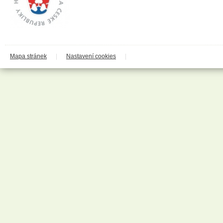
Cleary Group Italy
Clovin Germany
Codaa
Colgate - Palmolive
Conter
Cormen
Coty
Coyote
Mapa stránek
|
Nastavení cookies
|
Dalli
Dalli - Werkge Germany
Dalli Group
Dalli production
De Miclén
Deli
Den Braven
Dermacol
Detecha
Dezipower
Disney
Dr. Beckmann
Dr.Otker
Druchema
Drutep
Dual Power
Důbrava
Durex
Ekochem
Erdal
Espeon
Essence