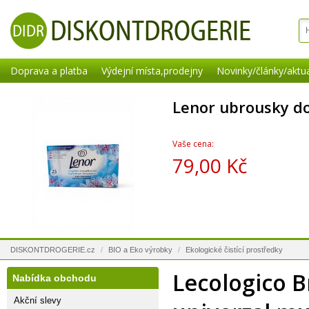
Doprava a platba
Výdejní místa,prodejny
Novinky/články/aktua
Lenor ubrousky do
Vaše cena:
79,00 Kč
DISKONTDROGERIE.cz
/
BIO a Eko výrobky
/
Ekologické čistící prostředky
Lecologico B
Nabídka obchodu
Akční slevy