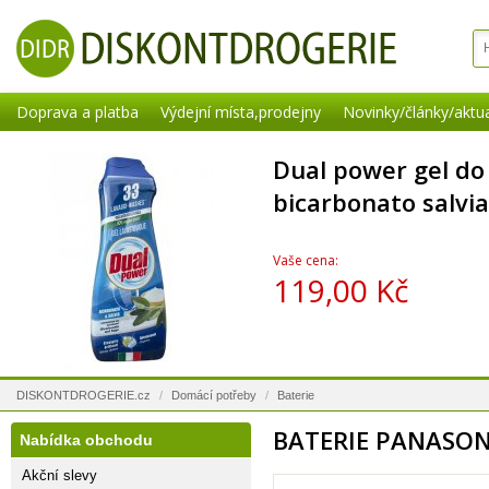
Doprava a platba
Výdejní místa,prodejny
Novinky/články/aktua
Dual power gel d
bicarbonato salvia
Vaše cena:
119,00 Kč
DISKONTDROGERIE.cz
/
Domácí potřeby
/
Baterie
BATERIE PANASON
Nabídka obchodu
Akční slevy