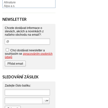
Allnature
Alpa a.s.
Altruist
Alufix
Aroco
NEWSLETTER
Astonish
Astrid
Atlantic
Chcete dostávat informace o
AutoMax Group
slevách, akcích a novinkách z
našeho obchodu na email?:
Axcentive
BaL
Bateria
Bayer
Beauty Lille
Chci dostávat newsletter a
Beiersdorf - Nivea
souhlasím se
zpracováním osobních
Bella
údajů
Benkor
BERGEN S. R. L.
Bettina Barty
Bi-es
Bio-repel
SLEDOVÁNÍ ZÁSILEK
Bioclean
BioEnzym
Biolit
Zadejte číslo balíku:
BIOM s.r.o.
Bione Cosmetics
Bioprospect
Bioveta
Bispol
Blue Stratos