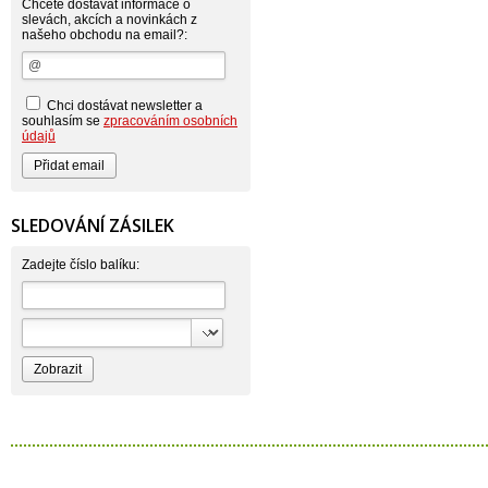
Atlantic
Chcete dostávat informace o
AutoMax Group
slevách, akcích a novinkách z
našeho obchodu na email?:
Axcentive
BaL
Bateria
Bayer
Beauty Lille
Chci dostávat newsletter a
Beiersdorf - Nivea
souhlasím se
zpracováním osobních
Bella
údajů
Benkor
BERGEN S. R. L.
Bettina Barty
Bi-es
Bio-repel
SLEDOVÁNÍ ZÁSILEK
Bioclean
BioEnzym
Biolit
Zadejte číslo balíku:
BIOM s.r.o.
Bione Cosmetics
Bioprospect
Bioveta
Bispol
Blue Stratos
BlueSun
Bochemie
Bohemia Cosmetics
Bolsius
Bolton
Bros
Brut