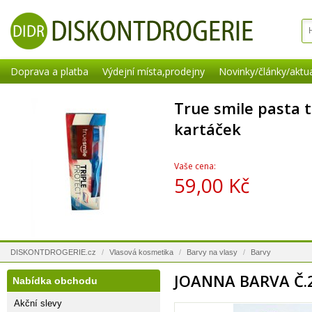
Doprava a platba
Výdejní místa,prodejny
Novinky/články/aktua
True smile pasta t
kartáček
Vaše cena:
59,00 Kč
DISKONTDROGERIE.cz
/
Vlasová kosmetika
/
Barvy na vlasy
/
Barvy
JOANNA BARVA Č.
Nabídka obchodu
Akční slevy